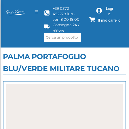
+39 0372
Logi
452278 lun -
n
ven 8:00 18:00
Il mio carrello
Consegna 24 /
48 ore
PALMA PORTAFOGLIO
BLU/VERDE MILITARE TUCANO