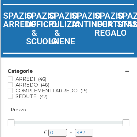
SPAZIO
SPAZIO
SPAZIO
SPAZIO
SPAZIO
SPAZ
ARREDO
UFFICIO
PULIZIA
ANTINFORTUNIS
IDEA
STA
&
&
REGALO
SCUOLA
IGIENE
Categorie
ARREDI
(46)
ARREDO
(48)
COMPLEMENTI ARREDO
(15)
SEDUTE
(47)
Prezzo
€
-
Minimum Price
Maximum Price