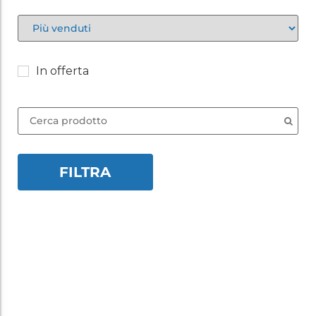
Sort Products
In offerta
FILTRA