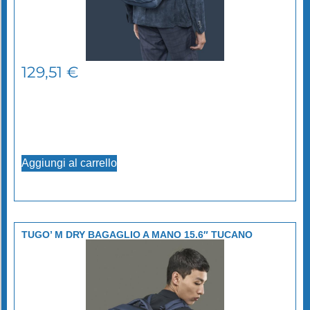
129,51
€
Aggiungi al carrello
TUGO’ M DRY BAGAGLIO A MANO 15.6″ TUCANO