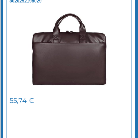
8020252198029
55,74
€