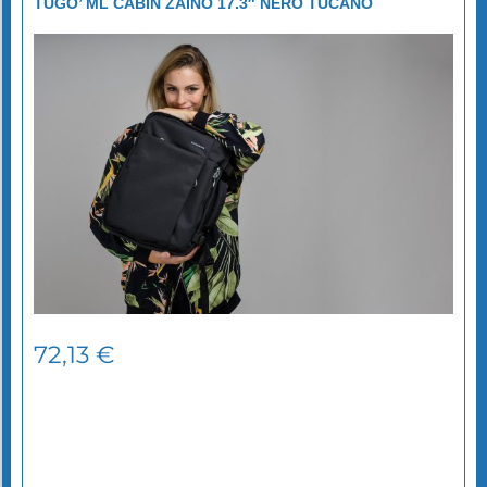
TUGO’ ML CABIN ZAINO 17.3″ NERO TUCANO
72,13
€