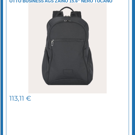
OTTO BUSINESS AGS ZAINO 15.6″ NERO TUCANO
113,11
€