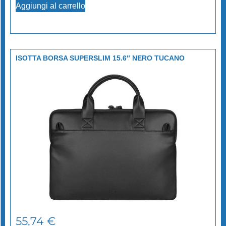
Aggiungi al carrello
ISOTTA BORSA SUPERSLIM 15.6″ NERO TUCANO
55,74
€