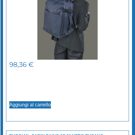
98,36
€
Aggiungi al carrello