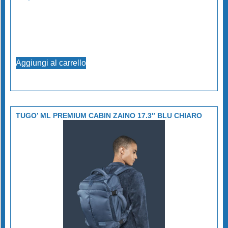
Aggiungi al carrello
TUGO’ ML PREMIUM CABIN ZAINO 17.3″ BLU CHIARO
TUCANO