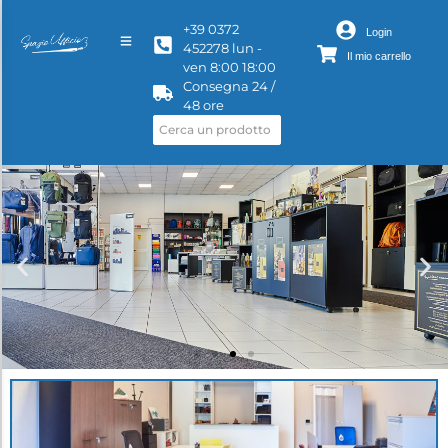
+39 0372
Login
452278 lun -
Il mio carrello
ven 8:00 18:00
Consegna 24 /
48 ore