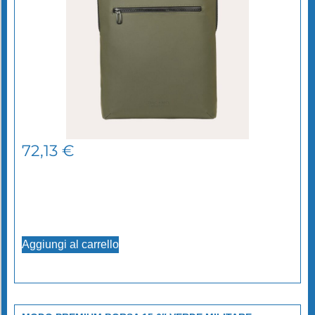
72,13
€
Aggiungi al carrello