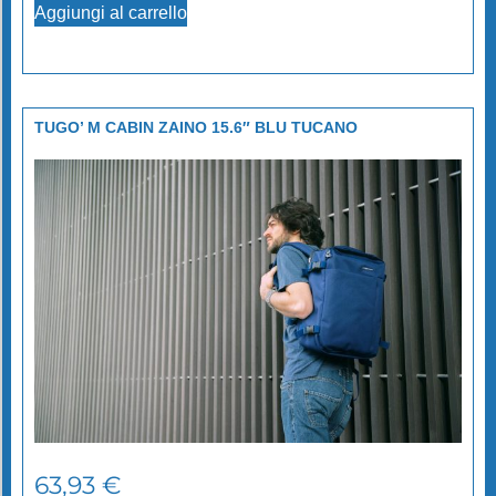
Aggiungi al carrello
TUGO’ M CABIN ZAINO 15.6″ BLU TUCANO
63,93
€