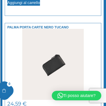
Aggiungi al carrello
PALMA PORTA CARTE NERO TUCANO
0
Ti posso aiutare?
24,59
€