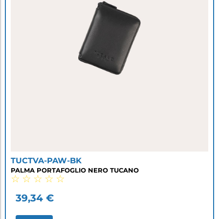
TUCTVA-PAW-BK
PALMA PORTAFOGLIO NERO TUCANO
☆
☆
☆
☆
☆
39,34
€