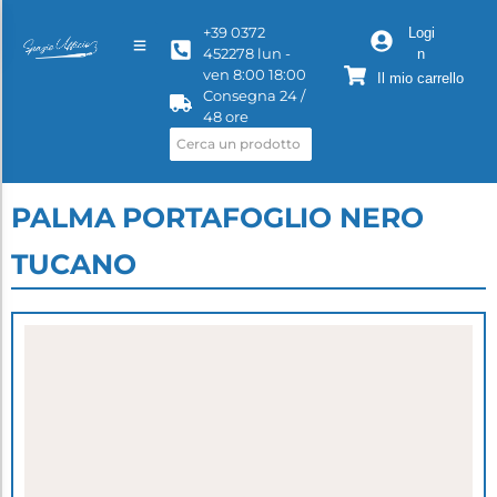
+39 0372
Logi
452278 lun -
n
ven 8:00 18:00
Il mio carrello
Consegna 24 /
48 ore
PALMA PORTAFOGLIO NERO
TUCANO