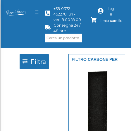
+39 0372
Logi
452278 lun -
n
ven 8:00 18:00
Il mio carrello
Consegna 24 /
48 ore
FILTRO CARBONE PER
Filtra
AERAMAX DX5 CF 4 PZ