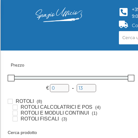
+3
9:
Co
Prezzo
€
-
Minimum Price
Maximum Price
ROTOLI
(8)
ROTOLI CALCOLATRICI E POS
(4)
ROTOLI E MODULI CONTINUI
(1)
ROTOLI FISCALI
(3)
Cerca prodotto