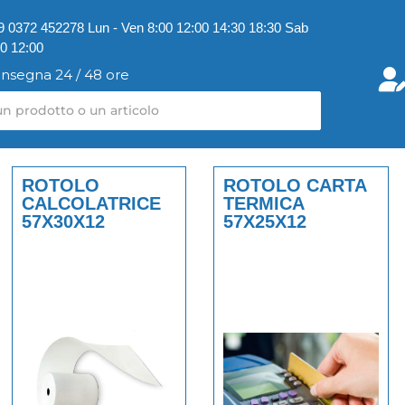
9 0372 452278 Lun - Ven 8:00 12:00 14:30 18:30 Sab
00 12:00
nsegna 24 / 48 ore
ROTOLO
ROTOLO CARTA
CALCOLATRICE
TERMICA
57X30X12
57X25X12