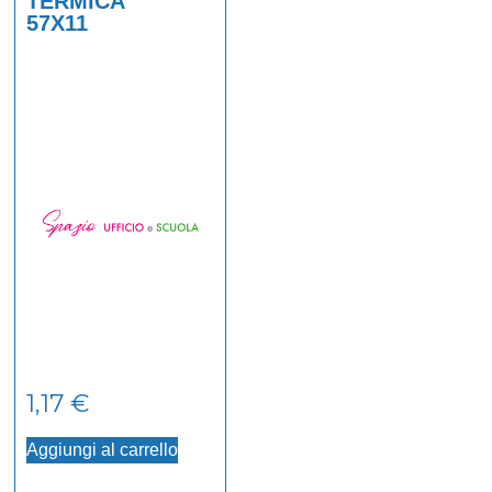
TERMICA
57X11
1,17
€
Aggiungi al carrello