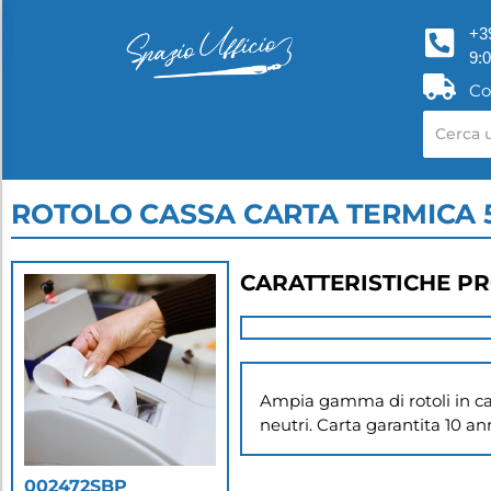
+3
9:
Co
ROTOLO CASSA CARTA TERMICA 
CARATTERISTICHE P
Ampia gamma di rotoli in ca
neutri. Carta garantita 10 a
002472SBP