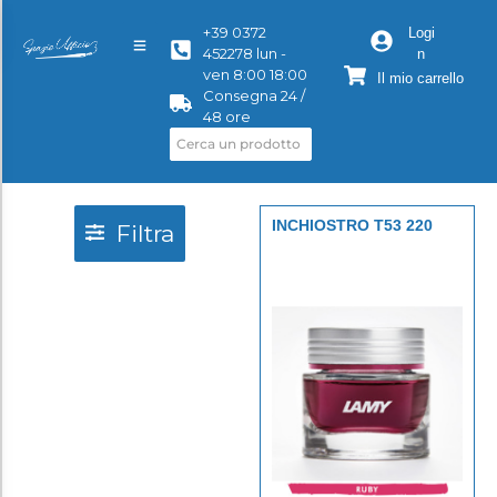
+39 0372
Logi
452278 lun -
n
ven 8:00 18:00
Il mio carrello
Consegna 24 /
48 ore
INCHIOSTRO T53 220
Filtra
RUBY