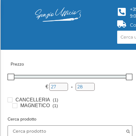
+3
9:
Co
Prezzo
€
-
Minimum Price
Maximum Price
CANCELLERIA
(1)
MAGNETICO
(1)
Cerca prodotto