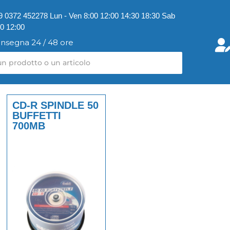
9 0372 452278 Lun - Ven 8:00 12:00 14:30 18:30 Sab
00 12:00
nsegna 24 / 48 ore
CD-R SPINDLE 50
BUFFETTI
700MB