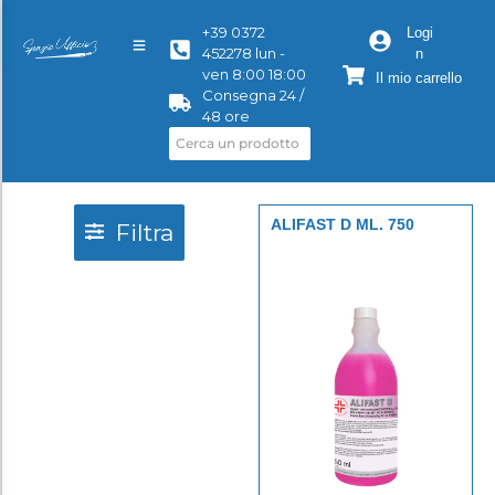
+39 0372
Logi
452278 lun -
n
ven 8:00 18:00
Il mio carrello
Consegna 24 /
48 ore
ALIFAST D ML. 750
Filtra