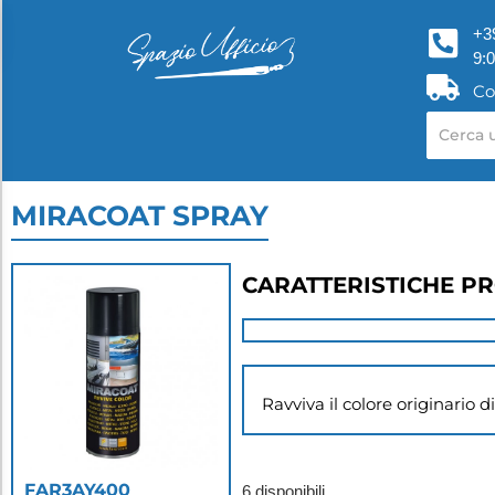
+3
9:
Co
MIRACOAT SPRAY
CARATTERISTICHE P
Ravviva il colore originario d
FAR3AY400
6 disponibili