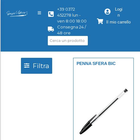
+39 0372
Logi
452278 lun -
n
ven 8:00 18:00
Il mio carrello
Consegna 24 /
48 ore
PENNA SFERA BIC
Filtra
CRISTAL NERO