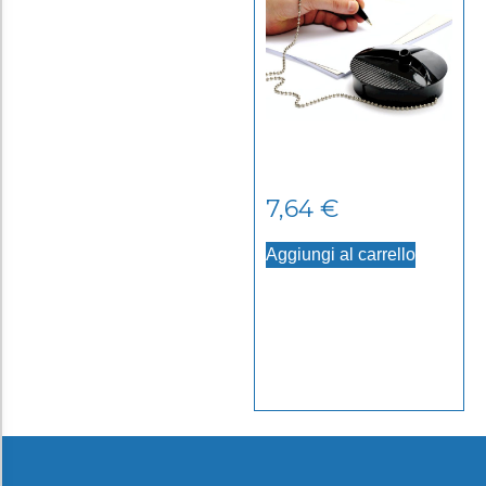
7,64
€
Aggiungi al carrello