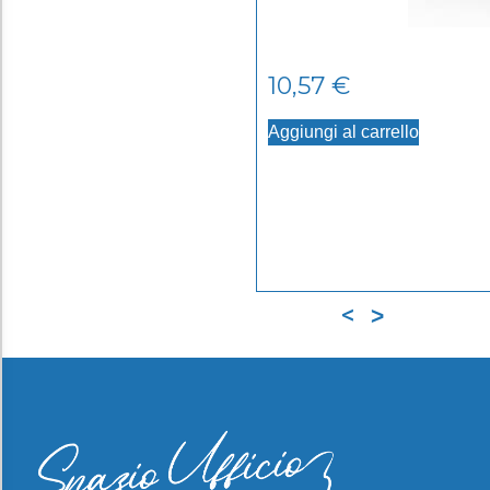
10,57
€
Aggiungi al carrello
<
>