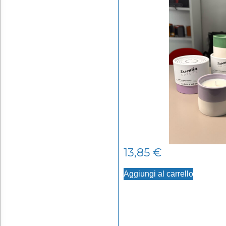
13,85
€
Aggiungi al carrello