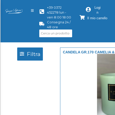
+39 0372
Logi
452278 lun -
n
ven 8:00 18:00
Il mio carrello
Consegna 24 /
48 ore
CANDELA GR.170 CAMELIA 
Filtra