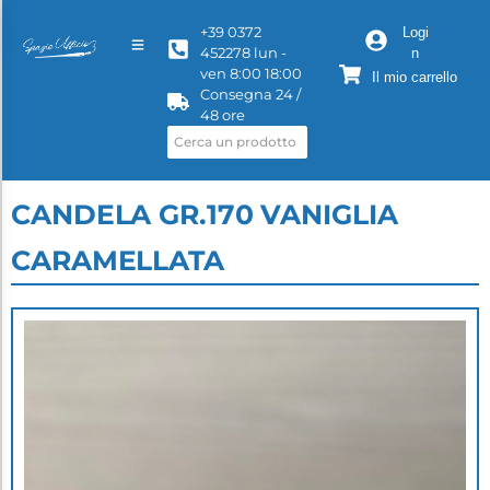
+39 0372
Logi
452278 lun -
n
ven 8:00 18:00
Il mio carrello
Consegna 24 /
48 ore
CANDELA GR.170 VANIGLIA
CARAMELLATA