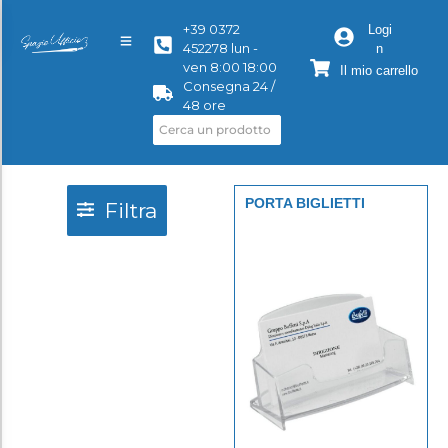
+39 0372
Logi
452278 lun -
n
ven 8:00 18:00
Il mio carrello
Consegna 24 /
48 ore
PORTA BIGLIETTI
Filtra
PLASTICA 1
SCOMPARTO