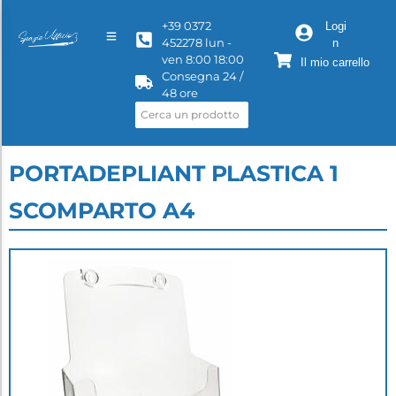
+39 0372
Logi
452278 lun -
n
ven 8:00 18:00
Il mio carrello
Consegna 24 /
48 ore
PORTADEPLIANT PLASTICA 1
SCOMPARTO A4