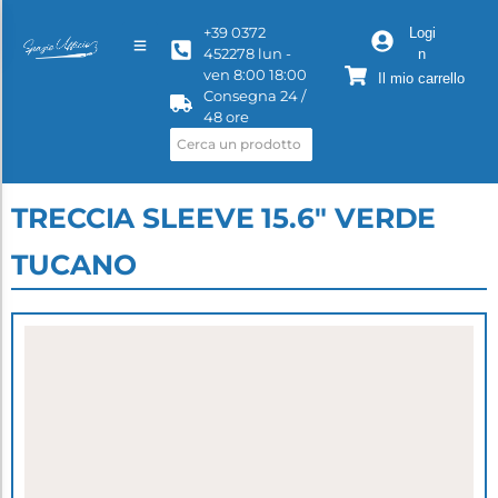
+39 0372
Logi
452278 lun -
n
ven 8:00 18:00
Il mio carrello
Consegna 24 /
48 ore
TRECCIA SLEEVE 15.6" VERDE
TUCANO