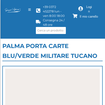
+39 0372
Logi
452278 lun -
n
ven 8:00 18:00
Il mio carrello
Consegna 24 /
48 ore
PALMA PORTA CARTE
BLU/VERDE MILITARE TUCANO