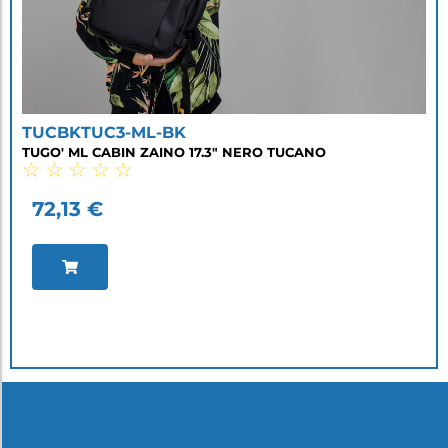
TUCBKTUC3-ML-BK
TUGO' ML CABIN ZAINO 17.3" NERO TUCANO
☆
☆
☆
☆
☆
72,13
€