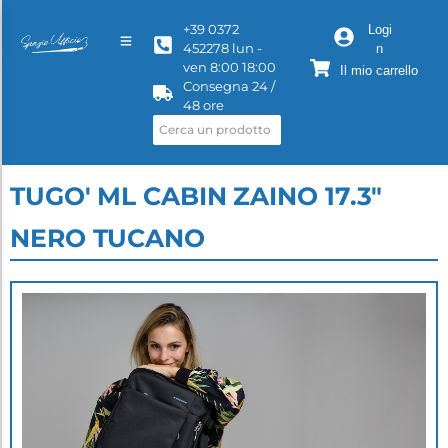
+39 0372
Logi
452278 lun -
n
ven 8:00 18:00
Il mio carrello
Consegna 24 /
48 ore
TUGO' ML CABIN ZAINO 17.3"
NERO TUCANO