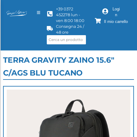
+39 0372
Logi
452278 lun -
n
ven 8:00 18:00
Il mio carrello
Consegna 24 /
48 ore
TERRA GRAVITY ZAINO 15.6"
C/AGS BLU TUCANO