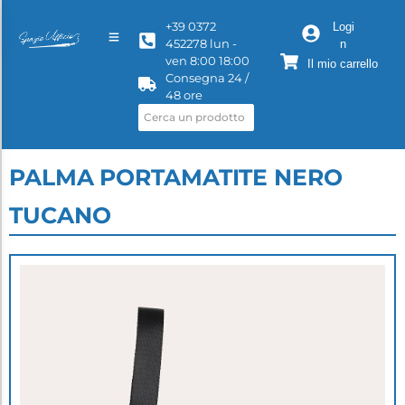
+39 0372
Logi
452278 lun -
n
ven 8:00 18:00
Il mio carrello
Consegna 24 /
48 ore
PALMA PORTAMATITE NERO
TUCANO