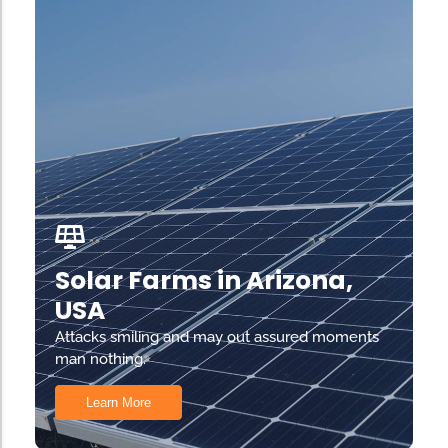
Solar Farms in Arizona,
USA
Attacks smiling and may out assured moments
man nothing.
Learn More