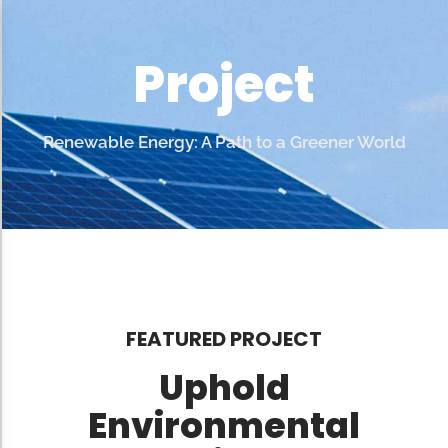
Project
Renewable Energy: A Path to a Greener World
FEATURED PROJECT
Uphold
Environmental