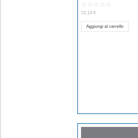
☆
☆
☆
☆
☆
72,13
€
Aggiungi al carrello