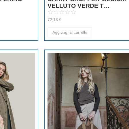
VELLUTO VERDE T…
☆
☆
☆
☆
☆
72,13
€
Aggiungi al carrello