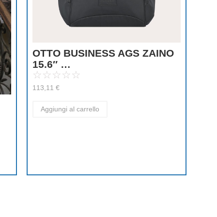
OTTO BUSINESS AGS ZAINO
15.6″ …
☆
☆
☆
☆
☆
113,11
€
Aggiungi al carrello