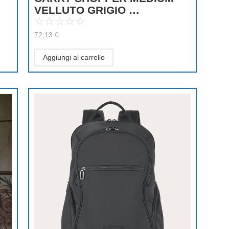
VELLUTO GRIGIO …
☆
☆
☆
☆
☆
72,13
€
Aggiungi al carrello