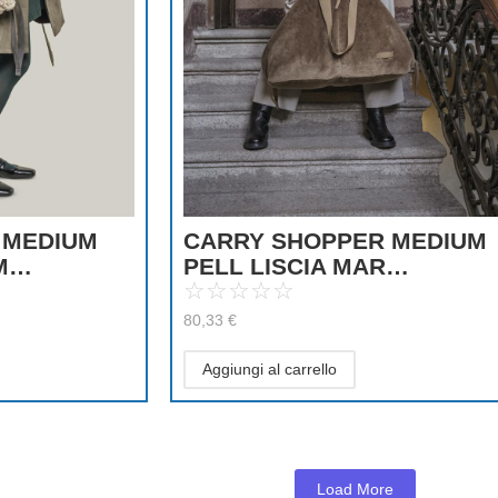
 MEDIUM
CARRY SHOPPER MEDIUM
 M…
PELL LISCIA MAR…
☆
☆
☆
☆
☆
80,33
€
Aggiungi al carrello
Load More