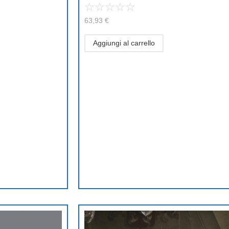
☆
☆
☆
☆
☆
63,93
€
Aggiungi al carrello