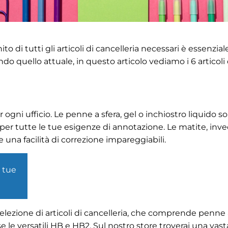
o di tutti gli articoli di cancelleria necessari è essenzial
ndo quello attuale, in questo articolo vediamo i 6 articoli
ni ufficio. Le penne a sfera, gel o inchiostro liquido son
 per tutte le tue esigenze di annotazione. Le matite, inve
 una facilità di correzione impareggiabili.
e tue
elezione di articoli di cancelleria, che comprende penne 
 le versatili HB e HB2. Sul nostro store troverai una vas