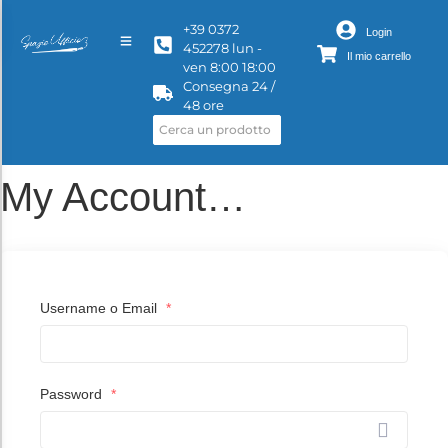
+39 0372
Login
452278 lun -
Il mio carrello
ven 8:00 18:00
Consegna 24 /
48 ore
My Account…
Username o Email
*
Password
*