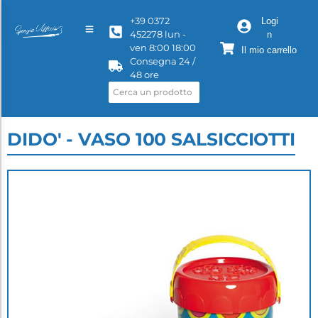
+39 0372
Logi
452278 lun -
n
ven 8:00 18:00
Il mio carrello
Consegna 24 /
48 ore
DIDO' - VASO 100 SALSICCIOTTI