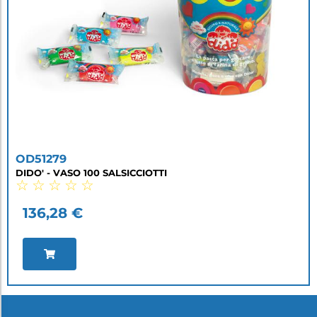
OD51279
DIDO' - VASO 100 SALSICCIOTTI
☆
☆
☆
☆
☆
136,28
€