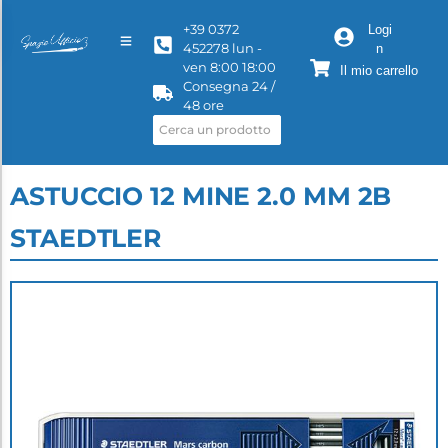
+39 0372
Logi
452278 lun -
n
ven 8:00 18:00
Il mio carrello
Consegna 24 /
48 ore
ASTUCCIO 12 MINE 2.0 MM 2B
STAEDTLER