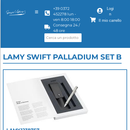
+39 0372
Logi
452278 lun -
n
ven 8:00 18:00
Il mio carrello
Consegna 24 /
48 ore
LAMY SWIFT PALLADIUM SET B