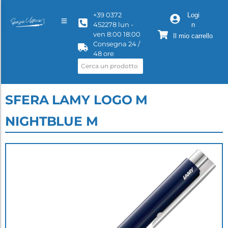
+39 0372
Logi
452278 lun -
n
ven 8:00 18:00
Il mio carrello
Consegna 24 /
48 ore
SFERA LAMY LOGO M
NIGHTBLUE M