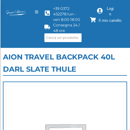
+39 0372
Logi
452278 lun -
n
ven 8:00 18:00
Il mio carrello
Consegna 24 /
48 ore
AION TRAVEL BACKPACK 40L
DARL SLATE THULE