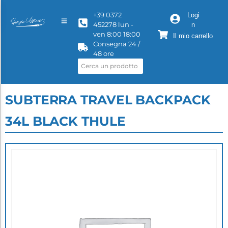
+39 0372
Logi
452278 lun -
n
ven 8:00 18:00
Il mio carrello
Consegna 24 /
48 ore
SUBTERRA TRAVEL BACKPACK
34L BLACK THULE