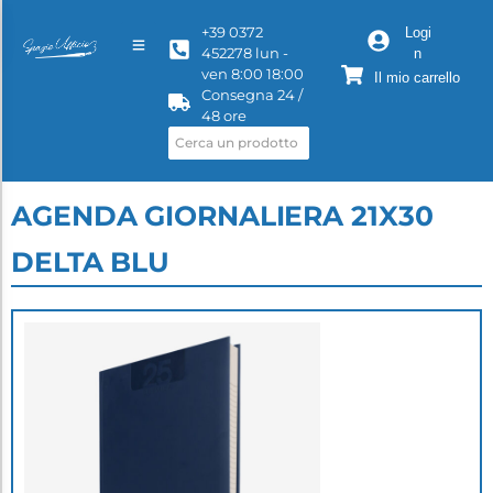
+39 0372
Logi
452278 lun -
n
ven 8:00 18:00
Il mio carrello
Consegna 24 /
48 ore
AGENDA GIORNALIERA 21X30
DELTA BLU