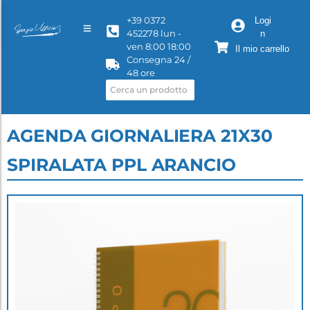
+39 0372
Logi
452278 lun -
n
ven 8:00 18:00
Il mio carrello
Consegna 24 /
48 ore
AGENDA GIORNALIERA 21X30
SPIRALATA PPL ARANCIO