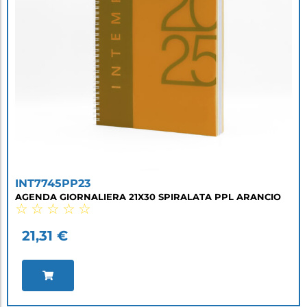
INT7745PP23
AGENDA GIORNALIERA 21X30 SPIRALATA PPL ARANCIO
☆
☆
☆
☆
☆
21,31
€