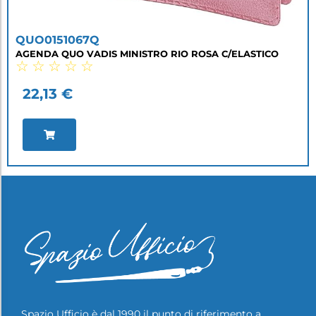
QUO0151067Q
AGENDA QUO VADIS MINISTRO RIO ROSA C/ELASTICO
☆
☆
☆
☆
☆
22,13
€
Spazio Ufficio è dal 1990 il punto di riferimento a