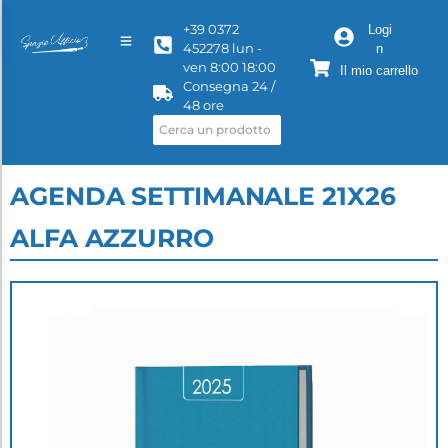
+39 0372
Logi
452278 lun -
n
ven 8:00 18:00
Il mio carrello
Consegna 24 /
48 ore
AGENDA SETTIMANALE 21X26
ALFA AZZURRO