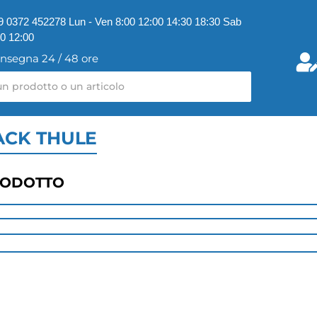
9 0372 452278 Lun - Ven 8:00 12:00 14:30 18:30 Sab
00 12:00
nsegna 24 / 48 ore
ACK THULE
RODOTTO