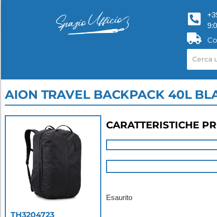
+3
9:
Co
AION TRAVEL BACKPACK 40L BL
CARATTERISTICHE P
Esaurito
TH3204723