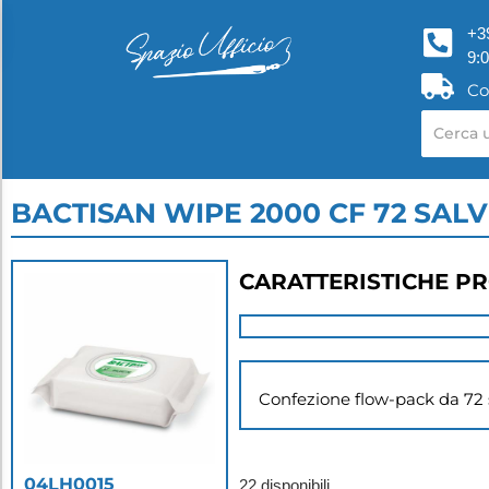
+3
9:
Co
BACTISAN WIPE 2000 CF 72 SALV
CARATTERISTICHE P
Confezione flow-pack da 72 sa
04LH0015
22 disponibili