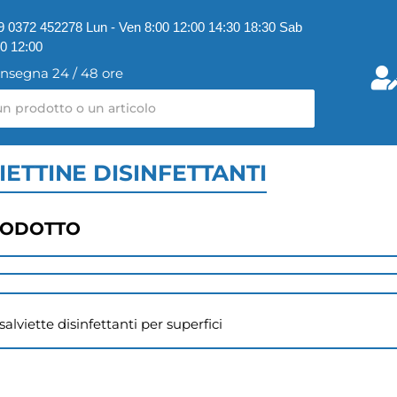
9 0372 452278 Lun - Ven 8:00 12:00 14:30 18:30 Sab
00 12:00
nsegna 24 / 48 ore
IETTINE DISINFETTANTI
RODOTTO
lviette disinfettanti per superfici