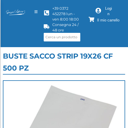
+39 0372
Logi
452278 lun -
n
ven 8:00 18:00
Il mio carrello
Consegna 24 /
48 ore
BUSTE SACCO STRIP 19X26 CF
500 PZ