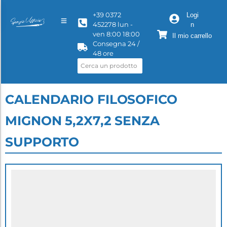
+39 0372
Logi
452278 lun -
n
ven 8:00 18:00
Il mio carrello
Consegna 24 /
48 ore
CALENDARIO FILOSOFICO
MIGNON 5,2X7,2 SENZA
SUPPORTO