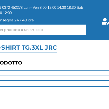
9 0372 452278 Lun - Ven 8:00 12:00 14:30 18:30 Sab
00 12:00
nsegna 24 / 48 ore
SHIRT TG.3XL JRC
RODOTTO