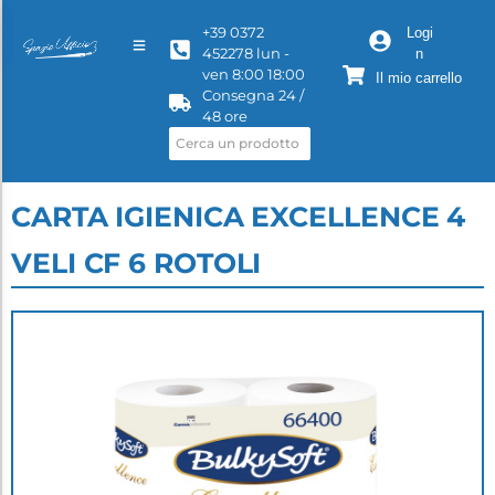
+39 0372
Logi
452278 lun -
n
ven 8:00 18:00
Il mio carrello
Consegna 24 /
48 ore
CARTA IGIENICA EXCELLENCE 4
VELI CF 6 ROTOLI