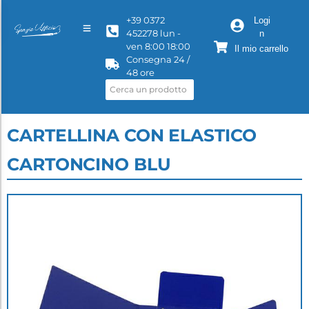
+39 0372
Logi
452278 lun -
n
ven 8:00 18:00
Il mio carrello
Consegna 24 /
48 ore
CARTELLINA CON ELASTICO
CARTONCINO BLU