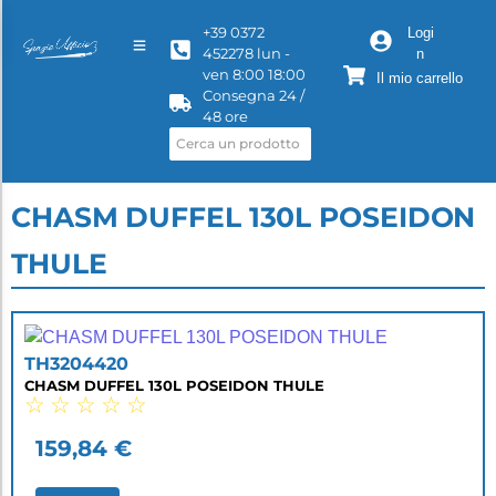
+39 0372
Logi
452278 lun -
n
ven 8:00 18:00
Il mio carrello
Consegna 24 /
48 ore
CHASM DUFFEL 130L POSEIDON
THULE
TH3204420
CHASM DUFFEL 130L POSEIDON THULE
☆
☆
☆
☆
☆
159,84
€