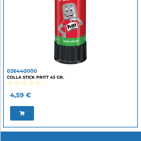
026440000
COLLA STICK PRITT 43 GR.
☆
☆
☆
☆
☆
4,59
€