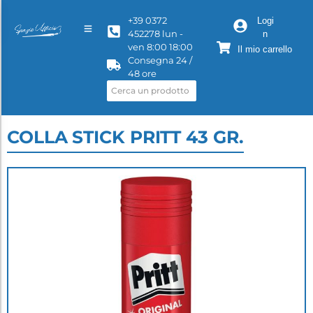
+39 0372
Logi
452278 lun -
n
ven 8:00 18:00
Il mio carrello
Consegna 24 /
48 ore
COLLA STICK PRITT 43 GR.