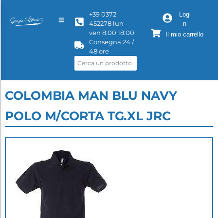
+39 0372
Logi
452278 lun -
n
ven 8:00 18:00
Il mio carrello
Consegna 24 /
48 ore
COLOMBIA MAN BLU NAVY
POLO M/CORTA TG.XL JRC