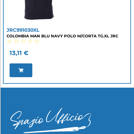
JRC991030XL
COLOMBIA MAN BLU NAVY POLO M/CORTA TG.XL JRC
☆
☆
☆
☆
☆
13,11
€