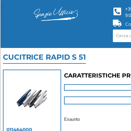
+3
9:
Co
CUCITRICE RAPID S 51
CARATTERISTICHE P
Esaurito
011464000