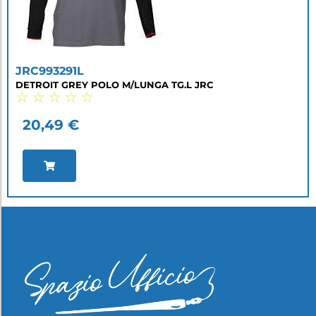
JRC993291L
DETROIT GREY POLO M/LUNGA TG.L JRC
☆
☆
☆
☆
☆
20,49
€