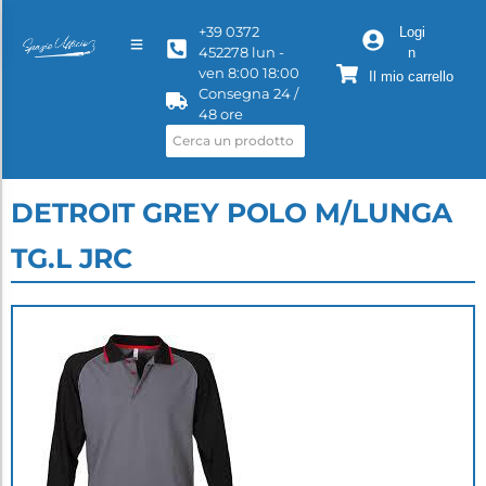
+39 0372
Logi
452278 lun -
n
ven 8:00 18:00
Il mio carrello
Consegna 24 /
48 ore
DETROIT GREY POLO M/LUNGA
TG.L JRC