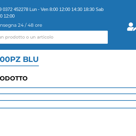
9 0372 452278 Lun - Ven 8:00 12:00 14:30 18:30 Sab
00 12:00
nsegna 24 / 48 ore
100PZ BLU
RODOTTO