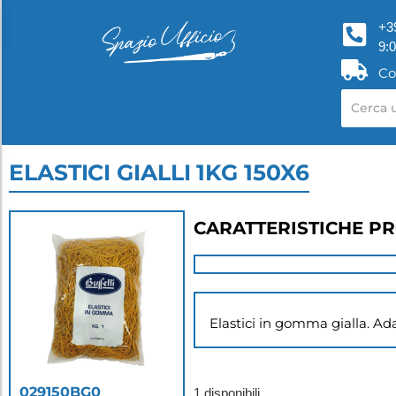
+3
9:
Co
ELASTICI GIALLI 1KG 150X6
CARATTERISTICHE P
Elastici in gomma gialla. Adatt
029150BG0
1 disponibili