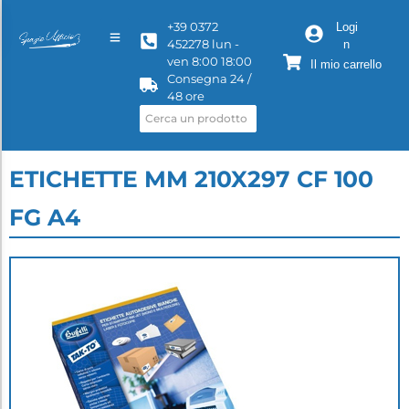
+39 0372
Logi
452278 lun -
n
ven 8:00 18:00
Il mio carrello
Consegna 24 /
48 ore
ETICHETTE MM 210X297 CF 100
FG A4